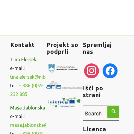
Kontakt
Projekt so
Spremljaj
podprli
nas
Tina Eleršek
instagram
facebook
e-mail:
tina.elersek@nib.si
tel.:
+ 386 (0)59
Išči po
232 885
strani
Maša Jablonska
e-mail:
masa.jablonska@nib.si
Licenca
tel.:
+ 386 (0)59