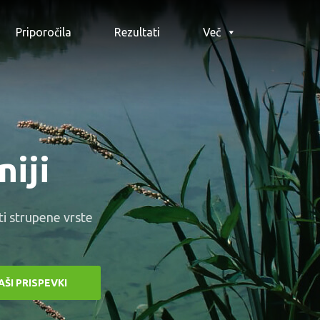
Priporočila
Rezultati
Več
niji
ti strupene vrste
AŠI PRISPEVKI