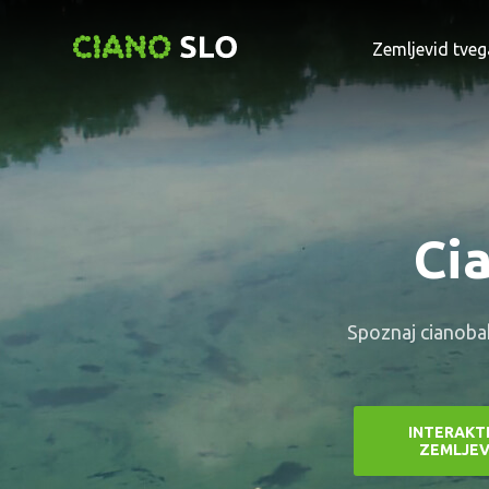
Zemljevid tveg
Cia
Spoznaj cianobak
INTERAKT
ZEMLJEV