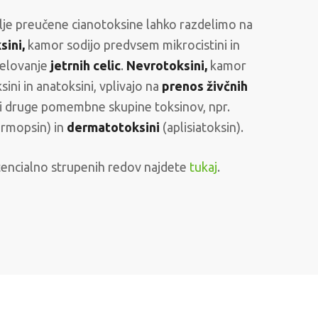
lje preučene cianotoksine lahko razdelimo na
ini,
kamor sodijo predvsem mikrocistini in
 delovanje
jetrnih celic
.
Nevrotoksini,
kamor
sini in anatoksini, vplivajo na
prenos živčnih
di druge pomembne skupine toksinov, npr.
ermopsin) in
dermatotoksini
(aplisiatoksin).
tencialno strupenih redov najdete
tukaj
.