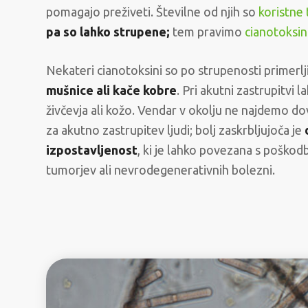
pomagajo preživeti. Številne od njih so
koristne 
pa so lahko strupene;
tem pravimo
cianotoksin
Nekateri cianotoksini so po strupenosti primerlji
mušnice ali kače kobre
. Pri akutni zastrupitvi 
živčevja ali kožo. Vendar v okolju ne najdemo dov
za akutno zastrupitev ljudi; bolj zaskrbljujoča je
izpostavljenost
, ki je lahko povezana s pošk
tumorjev ali nevrodegenerativnih bolezni.