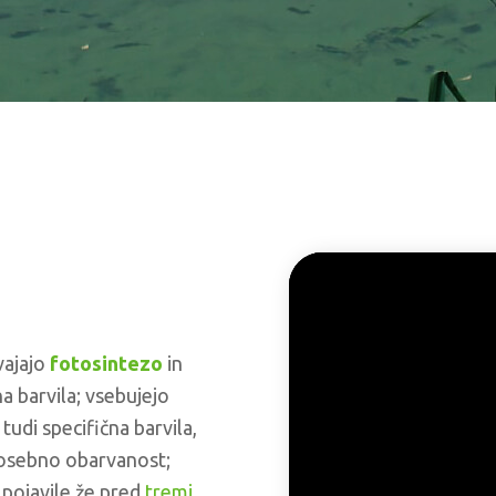
vajajo
fotosintezo
in
a barvila; vsebujejo
 tudi specifična barvila,
 posebno obarvanost;
 pojavile že pred
tremi