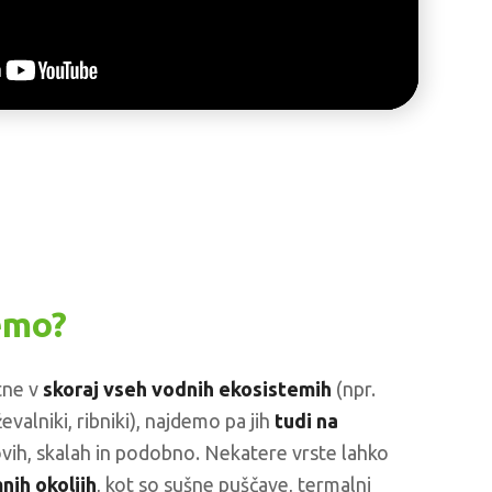
emo?
tne v
skoraj vseh vodnih ekosistemih
(npr.
ževalniki, ribniki), najdemo pa jih
tudi na
idovih, skalah in podobno. Nekatere vrste lahko
nih okoljih
, kot so sušne puščave, termalni