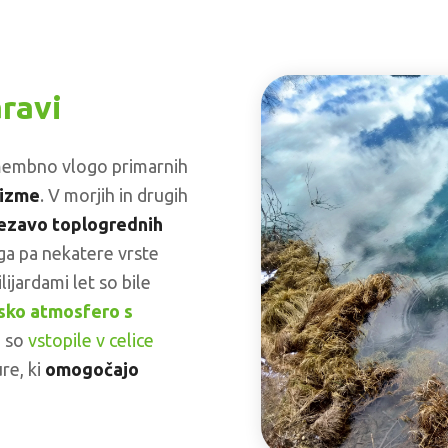
ravi
omembno vlogo primarnih
nizme
. V morjih in drugih
ezavo toplogrednih
a pa nekatere vrste
lijardami let so bile
sko atmosfero s
a so
vstopile v celice
re, ki
omogočajo