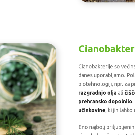
Cianobakteri
Cianobakterije so večins
danes uporabljamo. Pol
biotehnologiji, npr. za
razgradnjo olja
ali
čiš
prehransko dopolnilo
.
učinkovine
, ki jih lah
Eno najbolj priljubljenih