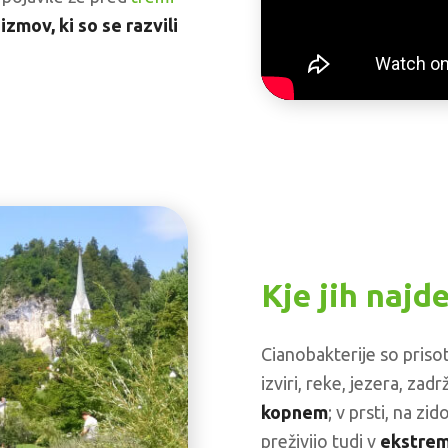
izmov, ki so se razvili
Kje jih najd
Cianobakterije so priso
izviri, reke, jezera, zadr
kopnem
; v prsti, na z
p
reživijo
tudi v
ekstrem