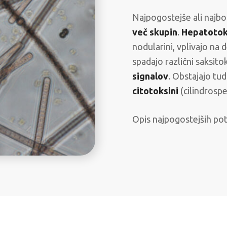
Najpogostejše ali najbo
več skupin
.
Hepatotoks
nodularini, vplivajo na
spadajo različni saksitok
signalov
. Obstajajo tu
citotoksini
(cilindrosp
Opis najpogostejših po