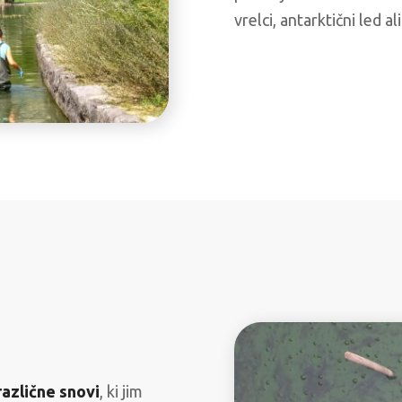
vrelci, antarktični led al
različne snovi
, ki jim