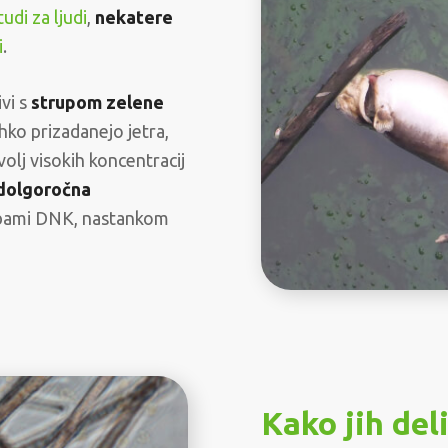
tudi za ljudi
,
nekatere
i
.
vi s
strupom zelene
lahko prizadanejo jetra,
olj visokih koncentracij
dolgoročna
odbami DNK, nastankom
Kako jih del