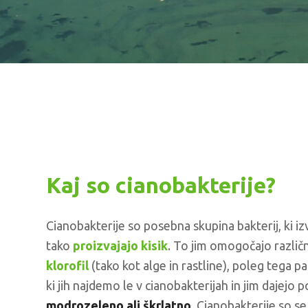
Kaj so cianobakterije?
Cianobakterije so posebna skupina bakterij, ki iz
tako
proizvajajo kisik
. To jim omogočajo različn
klorofil
(tako kot alge in rastline), poleg tega pa
ki jih najdemo le v cianobakterijah in jim dajejo
modrozeleno ali škrlatno
. Cianobakterije so se