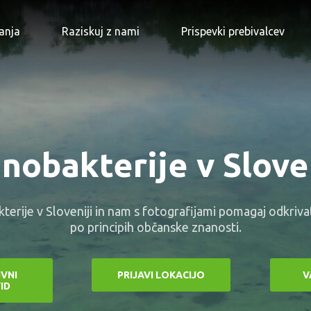
anja
Raziskuj z nami
Prispevki prebivalcev
nobakterije v Slove
terije v Sloveniji in nam s fotografijami pomagaj odkriva
po principih občanske znanosti.
IVNI
PRIJAVI LOKACIJO
V
ID