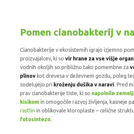
Pomen cianobakterij v na
Cianobakterije v ekosistemih igrajo izjemno p
proizvajalcev, ki so
vir hrane za vse višje orga
vodnih okoljih so približno tako pomembne za
v
plinov
kot drevesa v deževnem gozdu, poleg teg
sodelujejo pri
kroženju dušika v naravi
. Pred mi
prav cianobakterije tiste, ki so
napolnile zemelj
kisikom
in omogočile razvoj življenja, kasneje p
rastlin
in oblikovale kloroplaste – celične struktu
fotosintezo
.