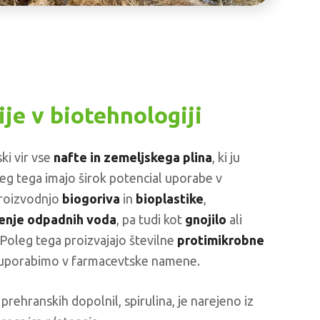
je v biotehnologiji
ki vir vse
nafte in zemeljskega plina
, ki ju
eg tega imajo širok potencial uporabe v
 proizvodnjo
biogoriva
in
bioplastike
,
čenje odpadnih voda
, pa tudi kot
gnojilo
ali
 Poleg tega proizvajajo številne
protimikrobne
ko uporabimo v farmacevtske namene.
 prehranskih dopolnil, spirulina, je narejeno iz