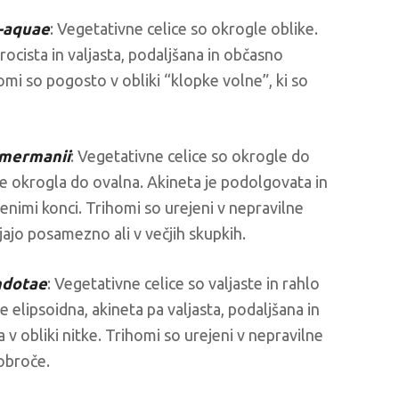
-aquae
: Vegetativne celice so okrogle oblike.
rocista in valjasta, podaljšana in občasno
homi so pogosto v obliki “klopke volne”, ki so
mermanii
: Vegetativne celice so okrogle do
je okrogla do ovalna. Akineta je podolgovata in
jenimi konci. Trihomi so urejeni v nepravilne
ljajo posamezno ali v večjih skupkih.
ndotae
: Vegetativne celice so valjaste in rahlo
e elipsoidna, akineta pa valjasta, podaljšana in
 v obliki nitke. Trihomi so urejeni v nepravilne
 obroče.