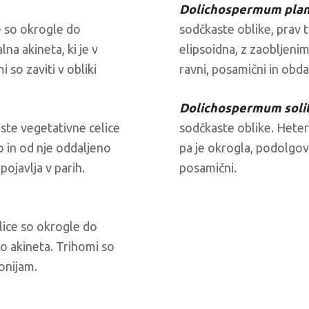
Dolichospermum pla
e so okrogle do
sodčkaste oblike, prav t
na akineta, ki je v
elipsoidna, z zaobljenim
 so zaviti v obliki
ravni, posamični in obd
Dolichospermum soli
ste vegetativne celice
sodčkaste oblike. Heter
o in od nje oddaljeno
pa je okrogla, podolgova
pojavlja v parih.
posamični.
lice so okrogle do
ko akineta. Trihomi so
onijam.