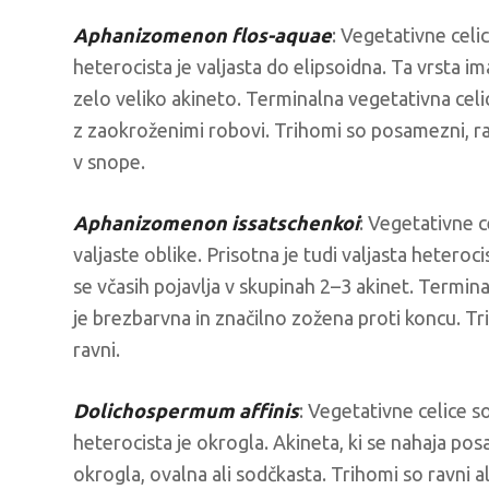
Aphanizomenon flos-aquae
: Vegetativne celic
heterocista je valjasta do elipsoidna. Ta vrsta ima
zelo veliko akineto. Terminalna vegetativna celic
z zaokroženimi robovi. Trihomi so posamezni, ra
v snope.
Aphanizomenon issatschenkoi
: Vegetativne c
valjaste oblike. Prisotna je tudi valjasta heterocis
se včasih pojavlja v skupinah 2–3 akinet. Termina
je brezbarvna in značilno zožena proti koncu. T
ravni.
Dolichospermum affinis
: Vegetativne celice 
heterocista je okrogla. Akineta, ki se nahaja posa
okrogla, ovalna ali sodčkasta. Trihomi so ravni ali