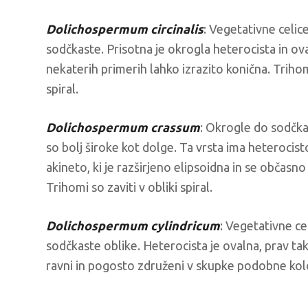
Dolichospermum circinalis
: Vegetativne celic
sodčkaste. Prisotna je okrogla heterocista in oval
nekaterih primerih lahko izrazito konična. Trihomi
spiral.
Dolichospermum crassum
: Okrogle do sodčka
so bolj široke kot dolge. Ta vrsta ima heterocist
akineto, ki je razširjeno elipsoidna in se občasno 
Trihomi so zaviti v obliki spiral.
Dolichospermum cylindricum
: Vegetativne ce
sodčkaste oblike. Heterocista je ovalna, prav ta
ravni in pogosto združeni v skupke podobne kol