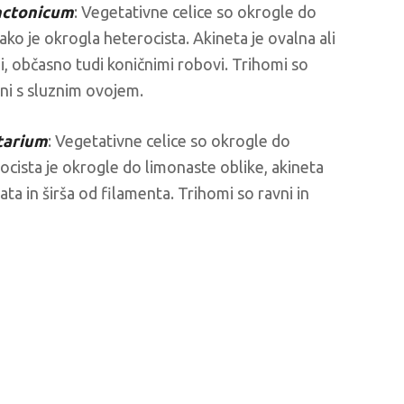
nctonicum
: Vegetativne celice so okrogle do
ako je okrogla heterocista. Akineta je ovalna ali
i, občasno tudi koničnimi robovi. Trihomi so
ani s sluznim ovojem.
tarium
: Vegetativne celice so okrogle do
ocista je okrogle do limonaste oblike, akineta
ta in širša od filamenta. Trihomi so ravni in