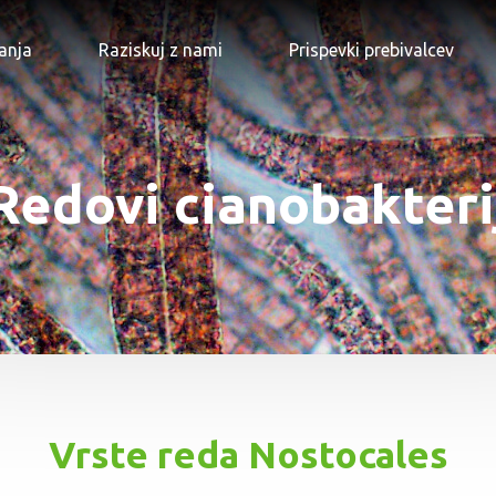
anja
Raziskuj z nami
Prispevki prebivalcev
Redovi cianobakteri
Vrste reda Nostocales