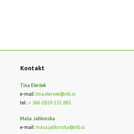
Kontakt
Tina Eleršek
e-mail:
tina.elersek@nib.si
tel.:
+ 386 (0)59 232 885
Maša Jablonska
e-mail:
masa.jablonska@nib.si