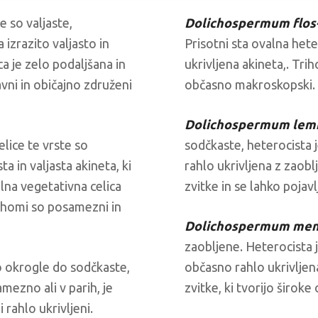
e so valjaste,
Dolichospermum flos
 izrazito valjasto in
Prisotni sta ovalna hete
a je zelo podaljšana in
ukrivljena akineta,. Tri
vni in običajno združeni
občasno makroskopski.
Dolichospermum lem
elice te vrste so
sodčkaste, heterocista 
ta in valjasta akineta, ki
rahlo ukrivljena z zaobl
lna vegetativna celica
zvitke in se lahko pojav
rihomi so posamezni in
Dolichospermum me
zaobljene. Heterocista j
so okrogle do sodčkaste,
občasno rahlo ukrivljena
mezno ali v parih, je
zvitke, ki tvorijo široke
 rahlo ukrivljeni.