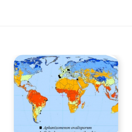
anja
Raziskuj z nami
Prispevki prebivalcev